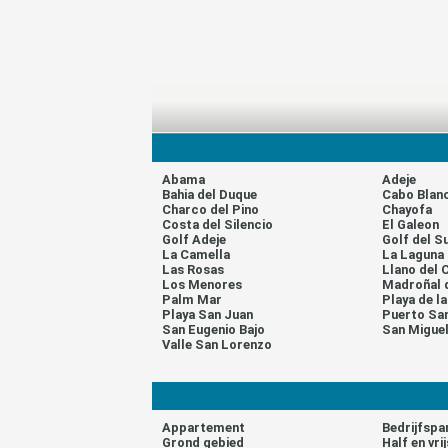
Abama
Adeje
Bahia del Duque
Cabo Blan
Charco del Pino
Chayofa
Costa del Silencio
El Galeon
Golf Adeje
Golf del S
La Camella
La Laguna
Las Rosas
Llano del 
Los Menores
Madroñal 
Palm Mar
Playa de l
Playa San Juan
Puerto Sa
San Eugenio Bajo
San Migue
Valle San Lorenzo
Appartement
Bedrijfspa
Grond gebied
Half en vr