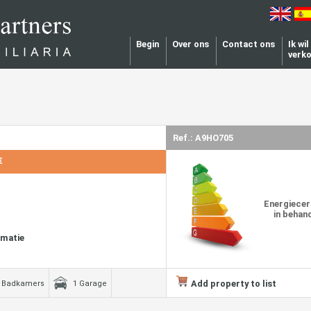
Begin
Over ons
Contact ons
Ik wi
verk
Ref.: A9HO705
€
Energiecer
in behan
rmatie
Add property to list
 Badkamers
1 Garage