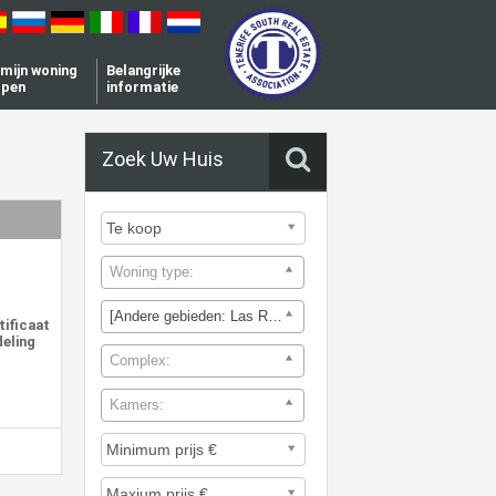
l mijn woning
Belangrijke
open
informatie
Zoek Uw Huis
Woning type:
[Andere gebieden: Las Rosas]
tificaat
deling
Complex:
Kamers: