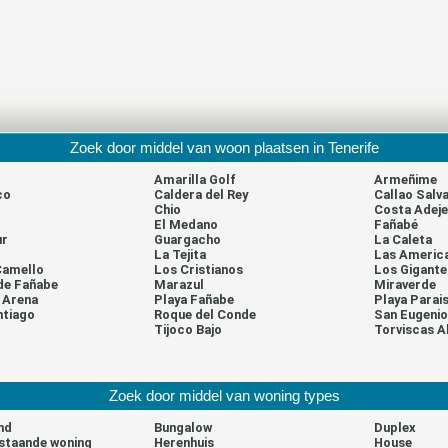
Zoek door middel van woon plaatsen in Tenerife
Amarilla Golf
Armeñime
co
Caldera del Rey
Callao Salva
Chio
Costa Adeje
El Medano
Fañabé
ur
Guargacho
La Caleta
La Tejita
Las Americ
Camello
Los Cristianos
Los Gigante
de Fañabe
Marazul
Miraverde
a Arena
Playa Fañabe
Playa Parai
ntiago
Roque del Conde
San Eugenio
l
Tijoco Bajo
Torviscas A
Zoek door middel van woning types
nd
Bungalow
Duplex
ijstaande woning
Herenhuis
House