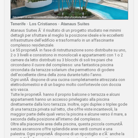
Tenerife · Los Cristianos · Atanaus Suites
Atanaus Suites Ã¨ il risultato di un progetto studiato nei minimi
dettagli per sfruttare al meglio la posizione ideale e le eccellenti
infrastrutture dell'edificio e trasformarlo in un affascinante
complesso residenziale.
Le 55 proprietÃ in fase di ristrutturazione sono distribuite su uno,
2 o 3 livelli e consistono in monolocali e appartamenti con 1 o 2
camere da letto distribuiti su 3 blocchi di soli tre piani che
circondano il cuore del complesso: una fantastica piscina
circondata da terrazze solarium che permettono di godere
dell'eccellente clima della zona durante tutto l'anno.
Ogni unitÃ dispone di una cucina completamente attrezzata con
elettrodomestici e di un bagno molto confortevole con doccia
e/o vasca.
Tutte le proprietÃ hanno il proprio balcone o terrazza e alcuni
appartamenti hanno un accesso privilegiato alla piscina
direttamente dalla loro terrazza. Inoltre, ogni duplex o triplex gode
di una terrazza privata sul tetto, che offre viste incantevoli, la
maggior parte delle quali verso la piscina e alcune verso il mare, a
seconda della posizione all'interno del complesso.
Oltre alla piacevole area della piscina, questa piccola comunitÃ
senza ascensore offre splendide aree verdi comuni e una
palestra. Ogni proprietÃ dispone di un ripostiglio e c'Ã¨ anche la