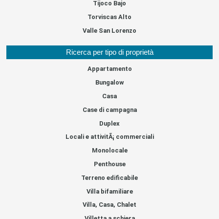
Tijoco Bajo
Torviscas Alto
Valle San Lorenzo
Ricerca per tipo di proprietà
Appartamento
Bungalow
Casa
Case di campagna
Duplex
Locali e attivitÃ¡ commerciali
Monolocale
Penthouse
Terreno edificabile
Villa bifamiliare
Villa, Casa, Chalet
Villetta a schiera