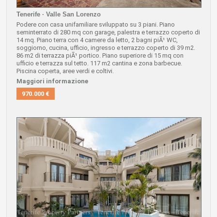
Tenerife · Valle San Lorenzo
Podere con casa unifamiliare sviluppato su 3 piani.
Piano
seminterrato di 280 mq con garage, palestra e terrazzo coperto di
14 mq.
Piano terra con 4 camere da letto,
2 bagni piÃ¹ WC,
soggiorno, cucina, ufficio, ingresso e terrazzo coperto di 39 m2.
86 m2 di terrazza piÃ¹ portico.
Piano superiore di 15 mq con
ufficio e terrazza sul tetto.
117 m2 cantina e zona barbecue.
Piscina coperta, aree verdi e coltivi.
Maggiori informazione
970.000 €