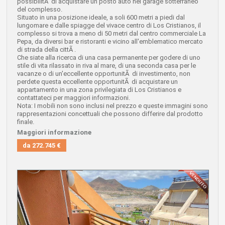
possibilitÃ di acquistare un posto auto nel garage sotterraneo
del complesso.
Situato in una posizione ideale, a soli 600 metri a piedi dal
lungomare e dalle spiagge del vivace centro di Los Cristianos, il
complesso si trova a meno di 50 metri dal centro commerciale La
Pepa, da diversi bar e ristoranti e vicino all'emblematico mercato
di strada della cittÃ .
Che siate alla ricerca di una casa permanente per godere di uno
stile di vita rilassato in riva al mare, di una seconda casa per le
vacanze o di un'eccellente opportunitÃ di investimento, non
perdete questa eccellente opportunitÃ di acquistare un
appartamento in una zona privilegiata di Los Cristianos e
contattateci per maggiori informazioni.
Nota: I mobili non sono inclusi nel prezzo e queste immagini sono
rappresentazioni concettuali che possono differire dal prodotto
finale.
Maggiori informazione
da
272.745 €