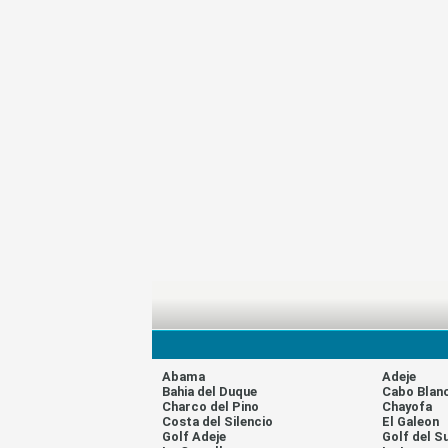
Abama
Adeje
Bahia del Duque
Cabo Blan
Charco del Pino
Chayofa
Costa del Silencio
El Galeon
Golf Adeje
Golf del S