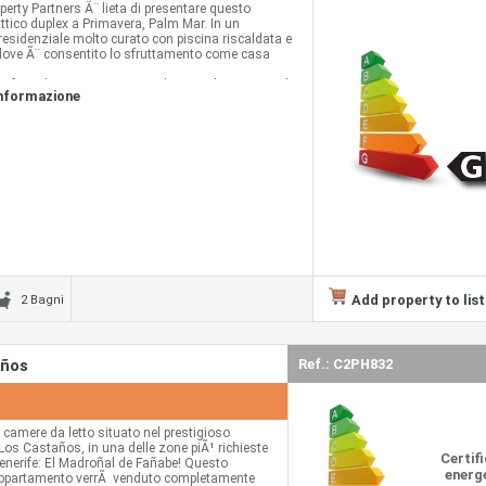
perty Partners Ã¨ lieta di presentare questo
ttico duplex a Primavera, Palm Mar. In un
esidenziale molto curato con piscina riscaldata e
ove Ã¨ consentito lo sfruttamento come casa
n fase di ristrutturazione e dispone di 3 camere da
informazione
gni (2 camere da letto e 1 bagno al rogito), cucina
oggiorno, un balcone di 5,25 mq al piano terra oltre
 terrazzo di 20,80 mq con vista sul piscina al piano
nto viene venduto completamente arredatoÂ (tutto
clude un garage e un ripostiglio.
 questa magnifica opportunitÃ ! Contatta ora per
 la tua visita.
Add property to list
2 Bagni
años
Ref.: C2PH832
 camere da letto situato nel prestigioso
os Castaños, in una delle zone piÃ¹ richieste
Certif
Tenerife: El Madroñal de Fañabe! Questo
energe
appartamento verrÃ venduto completamente