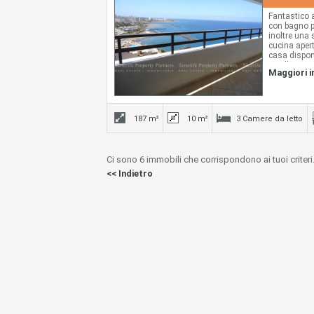
Fantastico 
con bagno pr
inoltre una 
cucina aper
casa dispon
e sulla pisc
Maggiori 
187 m²
10 m²
3 Camere da letto
Ci sono 6 immobili che corrispondono ai tuoi criteri
<< Indietro