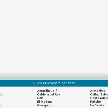
Guida di proprietà per zone
Amarilla Golf
Armeñime
co
Caldera del Rey
Callao Salva
Chio
Costa Adeje
El Medano
Fañabé
ur
Guargacho
La Caleta