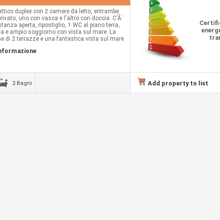
attico duplex con 2 camere da letto, entrambe
ivato, uno con vasca e l'altro con doccia. C'Ã¨
Certif
stanza aperta, ripostiglio, 1 WC al piano terra,
energe
ta e ampio soggiorno con vista sul mare. La
tra
e di 2 terrazze e una fantastica vista sul mare
ina.
informazione
Add property to list
2 Bagni
.