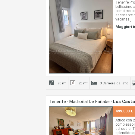
Tenerife Pro
bellissimo a
complesso r
ascensore d
vacanza.
La casa Ã¨ i
Maggiori 
letto e 2 ba
aperta sul s
ad un ampio
superiore.
L'appartame
nuovo).
Il prezzo in
Non perdere
programmare
90 m²
26 m²
3 Camere da letto
Tenerife · Madroñal De Fañabe ·
Los Cast
499.000 €
Attico con 2
complesso L
del sud di 
splendido 