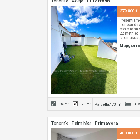
Tenerife · Adeje ·
El Torreón
379.000 €
Presentiamo
Torreón de A
con cucina s
22 metri ed
idromassagg
Gomera. Situ
Maggiori 
circondato d
autobus e ta
Galeón, parc
94 m²
79 m²
3 C
Parcella:173 m²
Tenerife · Palm Mar ·
Primavera
400.000 €