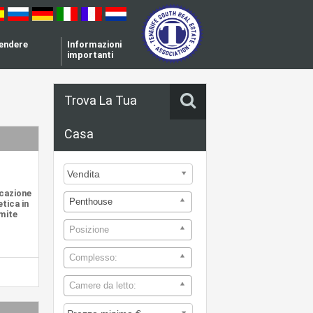
vendere
Informazioni
importanti
Trova La Tua
Casa
icazione
Penthouse
tica in
mite
Posizione
Complesso:
Camere da letto: