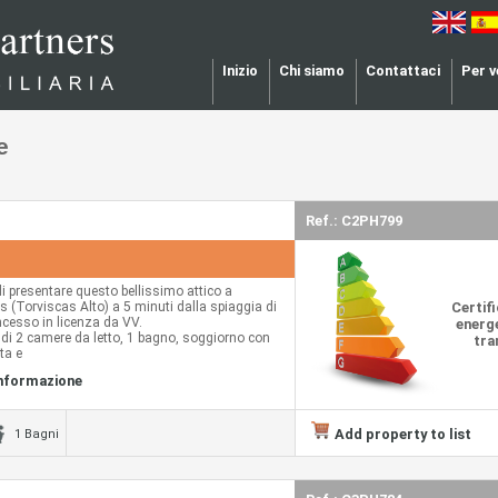
Inizio
Chi siamo
Contattaci
Per 
e
Ref.: C2PH799
di presentare questo bellissimo attico a
 (Torviscas Alto) a 5 minuti dalla spiaggia di
Certif
cesso in licenza da VV.
energe
di 2 camere da letto, 1 bagno, soggiorno con
tra
ta e
informazione
to completamente ristrutturato e arredato con
to da abitare o come investimento per
'affitto stagionale.
n auto dalla spiaggia di Fañabé, centro
Add property to list
1 Bagni
 ristoranti, bar, saloni di bellezza, cinema,
edale, ecc.
olto ben posizionata!