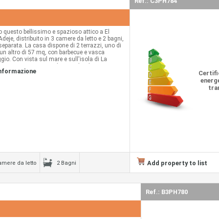
Ref.: C3PH784
 questo bellissimo e spazioso attico a El
deje, distribuito in 3 camere da letto e 2 bagni,
eparata. La casa dispone di 2 terrazzi, uno di
 un altro di 57 mq, con barbecue e vasca
io. Con vista sul mare e sull'isola di La
ato in una zona privilegiata di Adeje,
informazione
a tutti i servizi, scuole, supermercati, fermate di
Certif
xi, farmacia, ristoranti, centro commerciale El
energe
hi, ecc.
tra
Add property to list
amere da letto
2 Bagni
Ref.: B3PH780