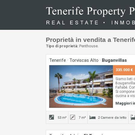
Proprietà in vendita a Tenerif
Tipo di proprietà:
Penthouse.
Tenerife · Torviscas Alto ·
Buganvillas
335.000 €
Siamo lieti 
Bouganvillas
Fañabé. Con
Si compone 
cucina a vis
terrazza.
Maggiori 
Viene vendu
gusto, pron
continuare l
A 5 minuti i
53 m²
7 m²
2 Camere da letto
commerciale,
medico, osp
ProprietÃ m