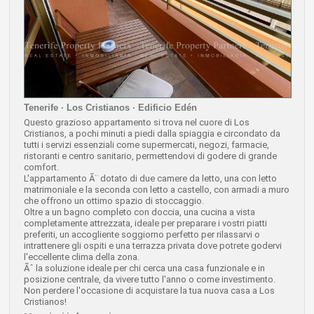
Tenerife · Los Cristianos · Edificio Edén
Questo grazioso appartamento si trova nel cuore di Los
Cristianos, a pochi minuti a piedi dalla spiaggia e circondato da
tutti i servizi essenziali come supermercati, negozi, farmacie,
ristoranti e centro sanitario, permettendovi di godere di grande
comfort.
L'appartamento Ã¨ dotato di due camere da letto, una con letto
matrimoniale e la seconda con letto a castello, con armadi a muro
che offrono un ottimo spazio di stoccaggio.
Oltre a un bagno completo con doccia, una cucina a vista
completamente attrezzata, ideale per preparare i vostri piatti
preferiti, un accogliente soggiorno perfetto per rilassarvi o
intrattenere gli ospiti e una terrazza privata dove potrete godervi
l'eccellente clima della zona.
Ãˆ la soluzione ideale per chi cerca una casa funzionale e in
posizione centrale, da vivere tutto l'anno o come investimento.
Non perdere l'occasione di acquistare la tua nuova casa a Los
Cristianos!