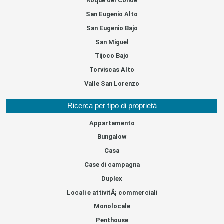
Roque del Conde
San Eugenio Alto
San Eugenio Bajo
San Miguel
Tijoco Bajo
Torviscas Alto
Valle San Lorenzo
Ricerca per tipo di proprietà
Appartamento
Bungalow
Casa
Case di campagna
Duplex
Locali e attivitÃ¡ commerciali
Monolocale
Penthouse