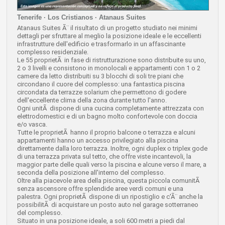
Tenerife · Los Cristianos · Atanaus Suites
Atanaus Suites Ã¨ il risultato di un progetto studiato nei minimi
dettagli per sfruttare al meglio la posizione ideale e le eccellenti
infrastrutture dell'edificio e trasformarlo in un affascinante
complesso residenziale.
Le 55 proprietÃ in fase di ristrutturazione sono distribuite su uno,
2 o 3 livelli e consistono in monolocali e appartamenti con 1 o 2
camere da letto distribuiti su 3 blocchi di soli tre piani che
circondano il cuore del complesso: una fantastica piscina
circondata da terrazze solarium che permettono di godere
dell'eccellente clima della zona durante tutto l'anno.
Ogni unitÃ dispone di una cucina completamente attrezzata con
elettrodomestici e di un bagno molto confortevole con doccia
e/o vasca.
Tutte le proprietÃ hanno il proprio balcone o terrazza e alcuni
appartamenti hanno un accesso privilegiato alla piscina
direttamente dalla loro terrazza. Inoltre, ogni duplex o triplex gode
di una terrazza privata sul tetto, che offre viste incantevoli, la
maggior parte delle quali verso la piscina e alcune verso il mare, a
seconda della posizione all'interno del complesso.
Oltre alla piacevole area della piscina, questa piccola comunitÃ
senza ascensore offre splendide aree verdi comuni e una
palestra. Ogni proprietÃ dispone di un ripostiglio e c'Ã¨ anche la
possibilitÃ di acquistare un posto auto nel garage sotterraneo
del complesso.
Situato in una posizione ideale, a soli 600 metri a piedi dal