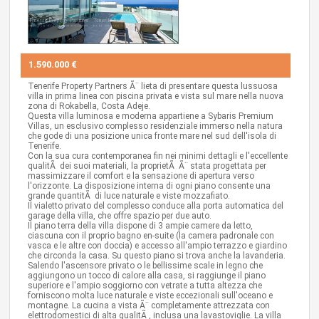
1.590.000 €
Tenerife Property Partners Ã¨ lieta di presentare questa lussuosa
villa in prima linea con piscina privata e vista sul mare nella nuova
zona di Rokabella, Costa Adeje.
Questa villa luminosa e moderna appartiene a Sybaris Premium
Villas, un esclusivo complesso residenziale immerso nella natura
che gode di una posizione unica fronte mare nel sud dell'isola di
Tenerife.
Con la sua cura contemporanea fin nei minimi dettagli e l'eccellente
qualitÃ dei suoi materiali, la proprietÃ Ã¨ stata progettata per
massimizzare il comfort e la sensazione di apertura verso
l'orizzonte. La disposizione interna di ogni piano consente una
grande quantitÃ di luce naturale e viste mozzafiato.
Il vialetto privato del complesso conduce alla porta automatica del
garage della villa, che offre spazio per due auto.
Il piano terra della villa dispone di 3 ampie camere da letto,
ciascuna con il proprio bagno en-suite (la camera padronale con
vasca e le altre con doccia) e accesso all'ampio terrazzo e giardino
che circonda la casa. Su questo piano si trova anche la lavanderia.
Salendo l'ascensore privato o le bellissime scale in legno che
aggiungono un tocco di calore alla casa, si raggiunge il piano
superiore e l'ampio soggiorno con vetrate a tutta altezza che
forniscono molta luce naturale e viste eccezionali sull'oceano e
montagne. La cucina a vista Ã¨ completamente attrezzata con
elettrodomestici di alta qualitÃ , inclusa una lavastoviglie. La villa