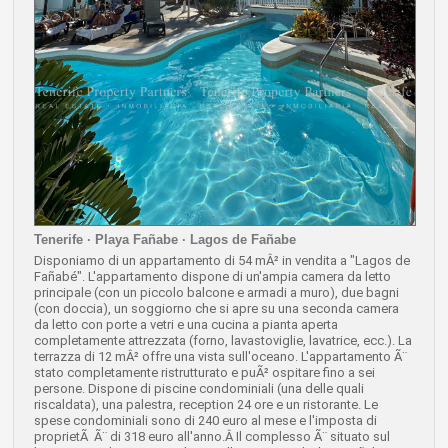
Tenerife · Playa Fañabe · Lagos de Fañabe
Disponiamo di un appartamento di 54 mÂ² in vendita a "Lagos de
Fañabé". L'appartamento dispone di un'ampia camera da letto
principale (con un piccolo balcone e armadi a muro), due bagni
(con doccia), un soggiorno che si apre su una seconda camera
da letto con porte a vetri e una cucina a pianta aperta
completamente attrezzata (forno, lavastoviglie, lavatrice, ecc.). La
terrazza di 12 mÂ² offre una vista sull'oceano. L'appartamento Ã¨
stato completamente ristrutturato e puÃ² ospitare fino a sei
persone. Dispone di piscine condominiali (una delle quali
riscaldata), una palestra, reception 24 ore e un ristorante. Le
spese condominiali sono di 240 euro al mese e l'imposta di
proprietÃ Ã¨ di 318 euro all'anno.Â Il complesso Ã¨ situato sul