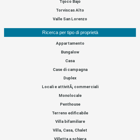
Tijoco Bajo
Torviscas Alto
Valle San Lorenzo
Ricerca per tipo di proprietà
Appartamento
Bungalow
Casa
Case di campagna
Duplex
Locali e attivitÃ¡ commerciali
Monolocale
Penthouse
Terreno edificabile
Villa bifamiliare
Villa, Casa, Chalet
Villetta a schiera