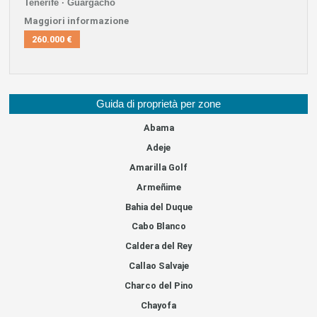
Tenerife · Guargacho
Maggiori informazione
260.000 €
Guida di proprietà per zone
Abama
Adeje
Amarilla Golf
Armeñime
Bahia del Duque
Cabo Blanco
Caldera del Rey
Callao Salvaje
Charco del Pino
Chayofa