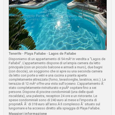
Tenerife · Playa Fañabe · Lagos de Fañabe
Disponiamo di un appartamento di 54 mÂ² in vendita a "Lagos de
Fañabé". L'appartamento dispone di un'ampia camera da letto
principale (con un piccolo balcone e armadi a muro), due bagni
(con doccia), un soggiorno che si apre su una seconda camera
da letto con porte a vetri e una cucina a pianta aperta
completamente attrezzata (forno, lavastoviglie, lavatrice, ecc.). La
terrazza di 12 mÂ² offre una vista sull'oceano. L'appartamento Ã¨
stato completamente ristrutturato e puÃ² ospitare fino a sei
persone. Dispone di piscine condominiali (una delle quali
riscaldata), una palestra, reception 24 ore e un ristorante. Le
spese condominiali sono di 240 euro al mese e l'imposta di
proprietÃ Ã¨ di 318 euro all'anno.Â Il complesso Ã¨ situato sul
lungomare e ha accesso diretto alla spiaggia di Playa Fañabe.
Maggiori informazione