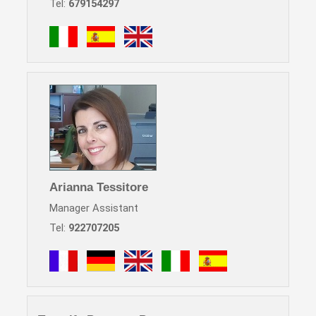
Tel:
679154297
Arianna Tessitore
Manager Assistant
Tel:
922707205