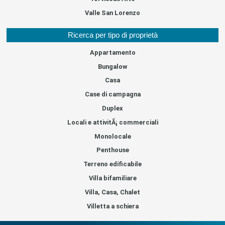
Valle San Lorenzo
Ricerca per tipo di proprietà
Appartamento
Bungalow
Casa
Case di campagna
Duplex
Locali e attivitÃ¡ commerciali
Monolocale
Penthouse
Terreno edificabile
Villa bifamiliare
Villa, Casa, Chalet
Villetta a schiera