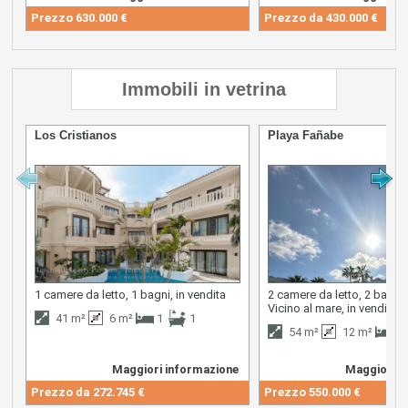
Prezzo
630.000 €
Prezzo da
430.000 €
Immobili in vetrina
Los Cristianos
Playa Fañabe
1 camere da letto, 1 bagni, in vendita
2 camere da letto, 2 bagni,
Vicino al mare, in vendita
41 m²
6 m²
1
1
54 m²
12 m²
2
Maggiori informazione
Maggiori i
Prezzo da
272.745 €
Prezzo
550.000 €