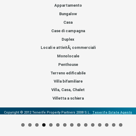
Appartamento
Bungalow
Casa
Case di campagna
Duplex
Locali e attivitÃ¡ commerciali
Monolocale
Penthouse
Terreno edificabile
Villa bifamiliare
Villa, Casa, Chalet
Villetta a schiera
Copyright © 2012 Tenerife Property Partners 2008 S.L..
Tenerife Estate Agents