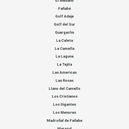
El Medano
Fañabé
Golf Adeje
Golf del Sur
Guargacho
La Caleta
La Camella
La Laguna
La Tejita
Las Americas
Las Rosas
Llano del Camello
Los Cristianos
Los Gigantes
Los Menores
Madroñal de Fañabe
Marazul