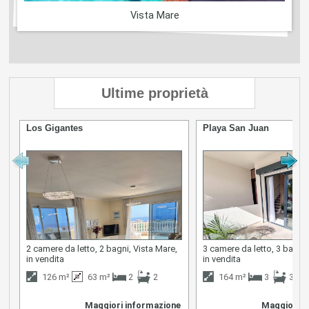
Vista Mare
Ultime proprietà
Los Gigantes
Playa San Juan
2 camere da letto, 2 bagni, Vista Mare,
3 camere da letto, 3 bagni,
in vendita
in vendita
126 m²
63 m²
2
2
164 m²
3
3
Maggiori informazione
Maggiori i