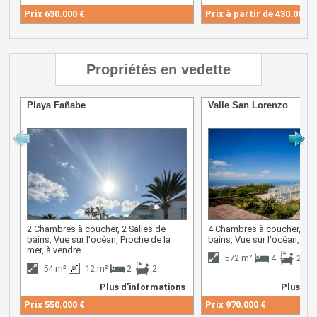
Prix
630.000 €
Prix à partir de
430.000 €
Propriétés en vedette
Playa Fañabe
Valle San Lorenzo
2 Chambres à coucher, 2 Salles de
4 Chambres à coucher, 2 S
bains, Vue sur l'océan, Proche de la
bains, Vue sur l'océan, à v
mer, à vendre
572 m²
4
2
54 m²
12 m²
2
2
Plus d'informations
Plus d'i
Prix
550.000 €
Prix
970.000 €