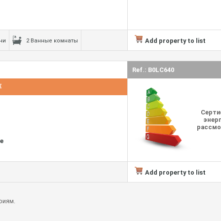
Add property to list
ни
2 Ванные комнаты
Ref.: B0LC640
€
Серти
энерг
рассмо
е
Add property to list
риям.