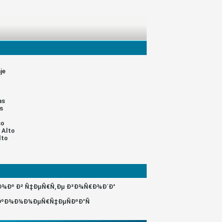
je
as
s
so
 Alto
lto
‚Ð¾Ðº Ð² Ñ‡ÐµÑ€Ñ‚Ðµ Ð³Ð¾Ñ€Ð¾Ð´Ð°
ÐºÐ¾Ð¼Ð¼ÐµÑ€Ñ‡ÐµÑÐºÐ°Ñ