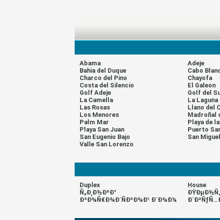
Abama
Adeje
Bahia del Duque
Cabo Blan
Charco del Pino
Chayofa
Costa del Silencio
El Galeon
Golf Adeje
Golf del S
La Camella
La Laguna
Las Rosas
Llano del 
Los Menores
Madroñal 
Palm Mar
Playa de l
Playa San Juan
Puerto Sa
San Eugenio Bajo
San Migue
Valle San Lorenzo
Duplex
House
Ñ„Ð¸Ð½ÐºÐ°
ÐŸÐµÐ½Ñ‚
Ð³Ð¾Ñ€Ð¾Ð´ÑÐºÐ¾Ð¹ Ð´Ð¾Ð¼
Ð´Ð²ÑƒÑ…