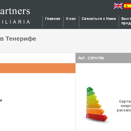
Главная
О нас
Связаться с Нами
Выст
прод
 в Тенерифе
Ref.: C3PH784
е
Серти
энерг
рассмо