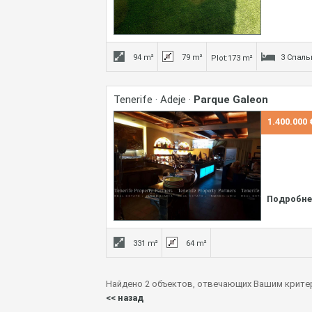
94 m²
79 m²
3 Спаль
Plot:173 m²
Tenerife · Adeje ·
Parque Galeon
1.400.000 
Подробне
331 m²
64 m²
Найдено 2 объектов, отвечающих Вашим крите
<< назад