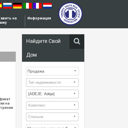
авить на
Информация
ажу
Найдите Свой
Дом
Тип недвижимости:
[ADEJE: Adeje]
фикат
ии на
Комплекс:
трении
Спальни: