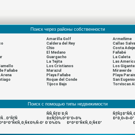
Поиск через районы собственности
Amarilla Golf
Armeñime
co
Caldera del Rey
Callao Salva
Chio
Costa Adeje
El Medano
Fañabé
ur
Guargacho
La Caleta
La Tejita
Las Americ
Camello
Los Cristianos
Los Gigante
de Fañabe
Marazul
Miraverde
a Arena
Playa Fañabe
Playa Parai
ntiago
Roque del Conde
San Eugenio
l
Tijoco Bajo
Torviscas A
Поиск с помощью типы недвижимости
ÑÑ‚ÑƒÐ´Ð¸Ñ
ÑƒÑ‡Ð°ÑÑ
Ñ…Ð°ÑƒÑ
Ð±ÑƒÐ½Ð³Ð°Ð»Ð¾
Ð²Ð¸Ð»Ð»Ð°
ÐºÐ²Ð°Ñ€Ñ‚Ð¸Ñ€Ð½Ñ‹Ð¹ Ð´Ð¾Ð¼
ÐºÐ²Ð°Ñ€Ñ‚Ð¸Ñ€Ð°