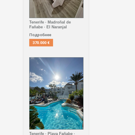
Tenerife · Madroñal de
Fañabe · El Naranjal
Подробнее
370.000 €
Tenerife · Playa Fañabe ·