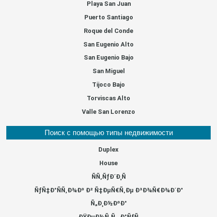
Playa San Juan
Puerto Santiago
Roque del Conde
San Eugenio Alto
San Eugenio Bajo
San Miguel
Tijoco Bajo
Torviscas Alto
Valle San Lorenzo
Поиск с помощью типы недвижимости
Duplex
House
ÑÑ‚ÑƒÐ´Ð¸Ñ
ÑƒÑ‡Ð°ÑÑ‚Ð¾Ðº Ð² Ñ‡ÐµÑ€Ñ‚Ðµ Ð³Ð¾Ñ€Ð¾Ð´Ð°
Ñ„Ð¸Ð½ÐºÐ°
ÐŸÐµÐ½Ñ‚Ñ…Ð°ÑƒÑ