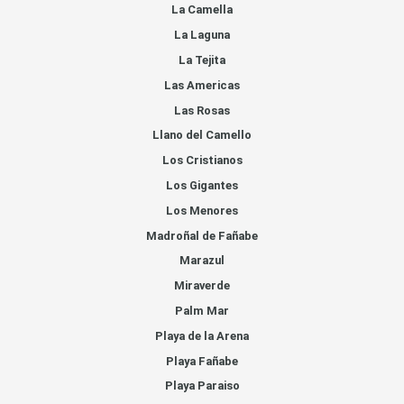
La Camella
La Laguna
La Tejita
Las Americas
Las Rosas
Llano del Camello
Los Cristianos
Los Gigantes
Los Menores
Madroñal de Fañabe
Marazul
Miraverde
Palm Mar
Playa de la Arena
Playa Fañabe
Playa Paraiso