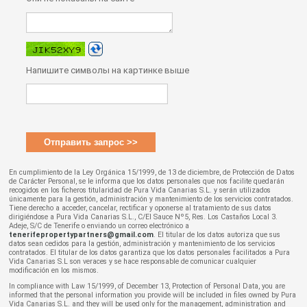
Напишите символы на картинке выше
En cumplimiento de la Ley Orgánica 15/1999, de 13 de diciembre, de Protección de Datos
de Carácter Personal, se le informa que los datos personales que nos facilite quedarán
recogidos en los ficheros titularidad de Pura Vida Canarias S.L. y serán utilizados
únicamente para la gestión, administración y mantenimiento de los servicios contratados.
Tiene derecho a acceder, cancelar, rectificar y oponerse al tratamiento de sus datos
dirigiéndose a Pura Vida Canarias S.L., C/El Sauce Nº5, Res. Los Castaños Local 3.
Adeje, S/C de Tenerife o enviando un correo electrónico a
tenerifepropertypartners@gmail.com
. El titular de los datos autoriza que sus
datos sean cedidos para la gestión, administración y mantenimiento de los servicios
contratados. El titular de los datos garantiza que los datos personales facilitados a Pura
Vida Canarias S.L son veraces y se hace responsable de comunicar cualquier
modificación en los mismos.
In compliance with Law 15/1999, of December 13, Protection of Personal Data, you are
informed that the personal information you provide will be included in files owned by Pura
Vida Canarias S.L. and they will be used only for the management, administration and