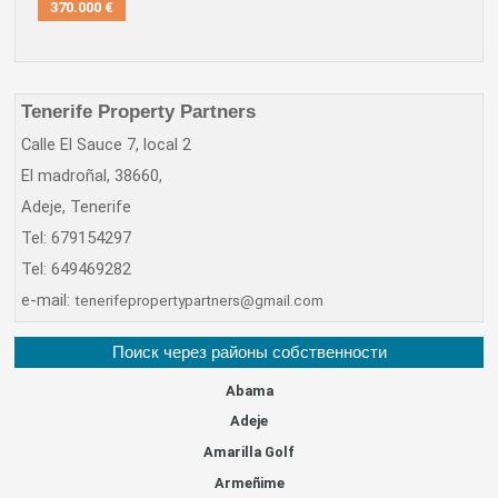
370.000 €
Tenerife Property Partners
Calle El Sauce 7, local 2
El madroñal, 38660,
Adeje, Tenerife
Tel: 679154297
Tel: 649469282
e-mail:
tenerifepropertypartners@gmail.com
Поиск через районы собственности
Abama
Adeje
Amarilla Golf
Armeñime