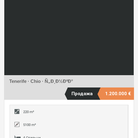
Tenerife · Chio · Ñ„Ð¸Ð½ÐºÐ°
Продажа
1.200.000 €
220 m²
5100 m²
4 Спальни