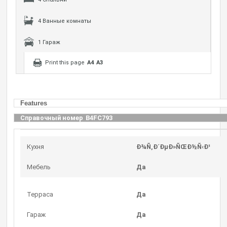
4 Ванные комнаты
1 Гараж
Print this page
A4
A3
Features
Справочный номер
B4FC793
Кухня
Ð¾Ñ‚Ð´ÐµÐ»ÑŒÐ½Ñ‹Ð¹
Мебель
Да
Терраса
Да
Гараж
Да