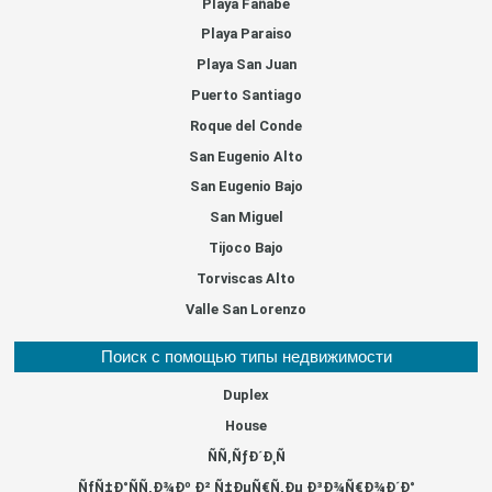
Playa Fañabe
Playa Paraiso
Playa San Juan
Puerto Santiago
Roque del Conde
San Eugenio Alto
San Eugenio Bajo
San Miguel
Tijoco Bajo
Torviscas Alto
Valle San Lorenzo
Поиск с помощью типы недвижимости
Duplex
House
ÑÑ‚ÑƒÐ´Ð¸Ñ
ÑƒÑ‡Ð°ÑÑ‚Ð¾Ðº Ð² Ñ‡ÐµÑ€Ñ‚Ðµ Ð³Ð¾Ñ€Ð¾Ð´Ð°