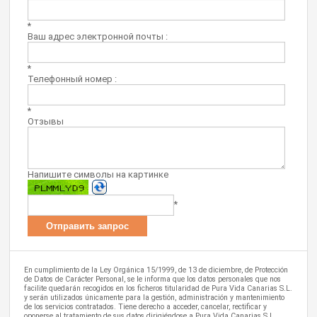
*
Ваш адрес электронной почты :
*
Телефонный номер :
*
Отзывы
Напишите символы на картинке
*
En cumplimiento de la Ley Orgánica 15/1999, de 13 de diciembre, de Protección
de Datos de Carácter Personal, se le informa que los datos personales que nos
facilite quedarán recogidos en los ficheros titularidad de Pura Vida Canarias S.L.
y serán utilizados únicamente para la gestión, administración y mantenimiento
de los servicios contratados. Tiene derecho a acceder, cancelar, rectificar y
oponerse al tratamiento de sus datos dirigiéndose a Pura Vida Canarias S.L.,