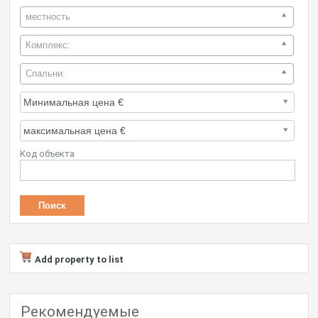
местность
Комплекс:
Спальни:
Код объекта
Add property to list
Рекомендуемые