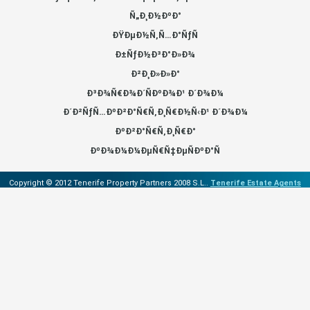
Ñ„Ð¸Ð½ÐºÐ°
ÐŸÐµÐ½Ñ‚Ñ…Ð°ÑƒÑ
Ð±ÑƒÐ½Ð³Ð°Ð»Ð¾
Ð²Ð¸Ð»Ð»Ð°
Ð³Ð¾Ñ€Ð¾Ð´ÑÐºÐ¾Ð¹ Ð´Ð¾Ð¼
Ð´Ð²ÑƒÑ…ÐºÐ²Ð°Ñ€Ñ‚Ð¸Ñ€Ð½Ñ‹Ð¹ Ð´Ð¾Ð¼
ÐºÐ²Ð°Ñ€Ñ‚Ð¸Ñ€Ð°
ÐºÐ¾Ð¼Ð¼ÐµÑ€Ñ‡ÐµÑÐºÐ°Ñ
Copyright © 2012 Tenerife Property Partners 2008 S.L..
Tenerife Estate Agents