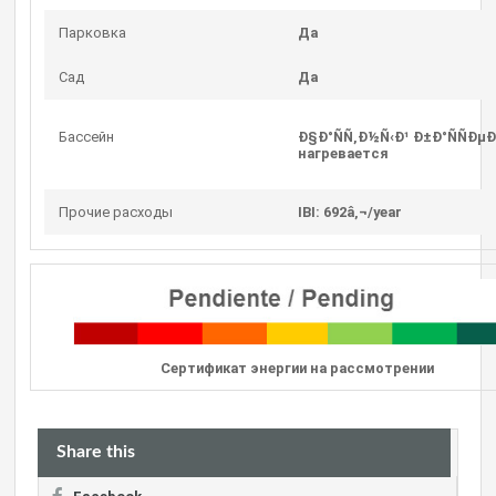
Парковка
Да
Сад
Да
Бассейн
Ð§Ð°ÑÑ‚Ð½Ñ‹Ð¹ Ð±Ð°ÑÑÐµ
нагревается
Прочие расходы
IBI: 692â‚¬/year
Сертификат энергии на рассмотрении
Share this