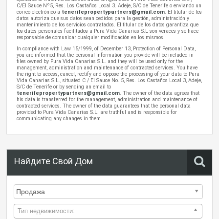
C/El Sauce Nº5, Res. Los Castaños Local 3. Adeje, S/C de Tenerife o enviando un
correo electrónico a
tenerifepropertypartners@gmail.com
. El titular de los
datos autoriza que sus datos sean cedidos para la gestión, administración y
mantenimiento de los servicios contratados. El titular de los datos garantiza que
los datos personales facilitados a Pura Vida Canarias S.L son veraces y se hace
responsable de comunicar cualquier modificación en los mismos.
In compliance with Law 15/1999, of December 13, Protection of Personal Data,
you are informed that the personal information you provide will be included in
files owned by Pura Vida Canarias S.L. and they will be used only for the
management, administration and maintenance of contracted services. You have
the right to access, cancel, rectify and oppose the processing of your data to Pura
Vida Canarias S.L., situated C / El Sauce No. 5, Res. Los Castaños Local 3, Adeje,
S/C de Tenerife or by sending an email to
tenerifepropertypartners@gmail.com
. The owner of the data agrees that
his data is transferred for the management, administration and maintenance of
contracted services. The owner of the data guarantees that the personal data
provided to Pura Vida Canarias S.L. are truthful and is responsible for
communicating any changes in them.
Найдите Свой Дом
Тип недвижимости: