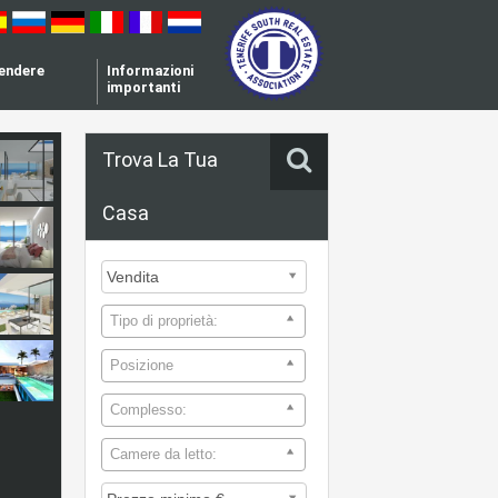
vendere
Informazioni
importanti
Trova La Tua
Casa
Tipo di proprietà:
Posizione
Complesso:
Camere da letto: