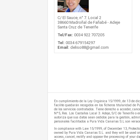
C/ El Sauce, n° 7. Local 2
38660 Madroñal de Fañabé - Adeje
Santa Cruz de Tenerife
Tel/Fax:
0034 922 707205
Tel:
0034 679154297
Email:
deliso88@gmail.com
En cumplimiento de la Ley Orgánica 15/1999, de 13 de dici
facilite quedarán recogidos en los ficheros titularidad de
de los servicios contratados. Tiene derecho a acceder, canc
Nº5, Res. Los Castaños Local 3. Adeje, S/C de Tenerife o e
autoriza que sus datos sean cedidos para la gestión, admini
personales facilitados a Pura Vida Canarias S.L son verac
In compliance with Law 15/1999, of December 13, Protection
owned by Pura Vida Canarias S.L. and they will be used on
access, cancel, rectify and oppose the processing of your d