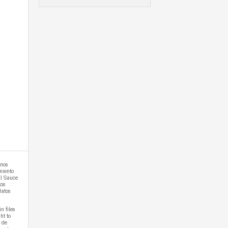
superiore di 15 mq con ufficio
e terrazza sul tetto.
117 m2
cantina e zona barbecue.
Piscina coperta, aree verdi e
coltivi.
 nos
miento
El Sauce
tos
datos
n files
ht to
C de