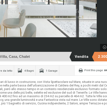
Villa, Casa, Chalet
Vendita
2.30
Print this page
A
e da letto
4 Bagni
1 Garage
iari di lusso in costruzione, con Vista Spettacolare sul Mare, situate in una nuo
e nella parte bassa dell'urbanizzazione di Caldera del Rey, a pochi metri dal C
pali, peró allo stesso tempo in un contesto residenziale esclusivo formato solo
me una delle piú belle, selette ed esclusive del sud di Tenerife. Le Ville hann
i 400 m2 fino ad un massimo di 234 m2 su parcelle di 464 m2. Tutte le Ville s
vacy, una grande luminositá e una Fantastica vista sul mare. Le Ville sono dotate
 piú 1 bagnetto di servizio, Cucina indipendente, 2 Saloni, ampie Terrazze e p