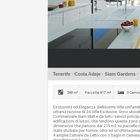
Tenerife · Costa Adeje ·
Siam Gardens
· 
248 m²
Parcella:417 m²
3 Camer
Esclusivitá ed Eleganza: Bellissime Ville unifamil
urbanizzazione di 24 Ville Esclusive. Sono ubicat
Commerciale Siam Mall e da tutti i servizi princi
edificazioni di lusso, che rendono questa zona co
dimensioni che partono dai 215 m2 su parcelle d
state studiate per fornire, oltre ad un'ottima pri
4 amplie Camere da Letto con 3 bagni in camera,
macchina per 2 auto.