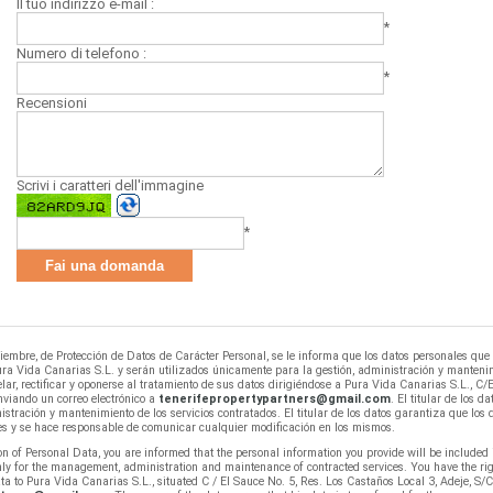
Il tuo indirizzo e-mail :
*
Numero di telefono :
*
Recensioni
Scrivi i caratteri dell'immagine
*
embre, de Protección de Datos de Carácter Personal, se le informa que los datos personales que
 Pura Vida Canarias S.L. y serán utilizados únicamente para la gestión, administración y manteni
elar, rectificar y oponerse al tratamiento de sus datos dirigiéndose a Pura Vida Canarias S.L., C/
nviando un correo electrónico a
tenerifepropertypartners@gmail.com
. El titular de los da
stración y mantenimiento de los servicios contratados. El titular de los datos garantiza que los 
es y se hace responsable de comunicar cualquier modificación en los mismos.
 of Personal Data, you are informed that the personal information you provide will be included i
ly for the management, administration and maintenance of contracted services. You have the rig
ata to Pura Vida Canarias S.L., situated C / El Sauce No. 5, Res. Los Castaños Local 3, Adeje, S/