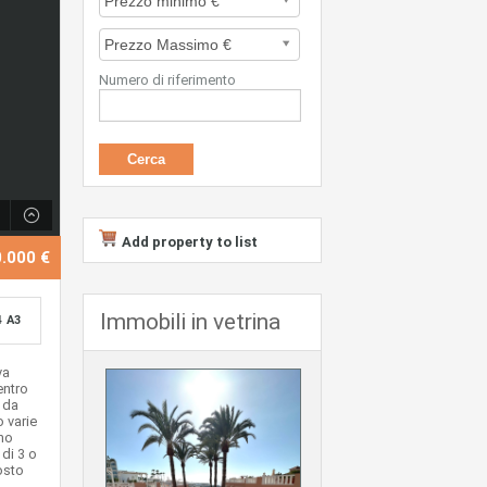
Numero di riferimento
Add property to list
0.000 €
Immobili in vetrina
4
A3
va
entro
 da
o varie
ono
 di 3 o
osto