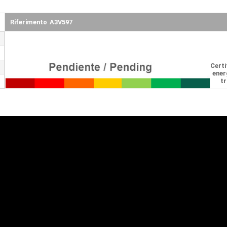
Riferimento
A3V597
Certi
ener
t