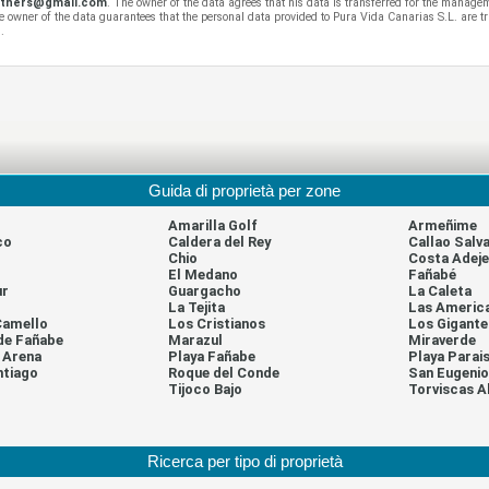
rtners@gmail.com
. The owner of the data agrees that his data is transferred for the manage
 owner of the data guarantees that the personal data provided to Pura Vida Canarias S.L. are tr
.
Guida di proprietà per zone
Amarilla Golf
Armeñime
co
Caldera del Rey
Callao Salva
Chio
Costa Adeje
El Medano
Fañabé
ur
Guargacho
La Caleta
La Tejita
Las Americ
Camello
Los Cristianos
Los Gigante
de Fañabe
Marazul
Miraverde
a Arena
Playa Fañabe
Playa Parai
ntiago
Roque del Conde
San Eugenio
l
Tijoco Bajo
Torviscas A
Ricerca per tipo di proprietà