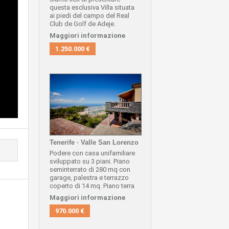
questa esclusiva Villa situata
ai piedi del campo del Real
Club de Golf de Adeje.
Con 3 camere da letto e 3
Maggiori informazione
bagni, giardino anteriore e
posteriore, con vista
1.250.000 €
spettacolare sul mare e sul
campo da golf stesso,
completamente attrezzato,
aria condizionata.
Dopo una mattinata
praticando il tuo sport
preferito, rilassati nella tua
piscina privata.
A soli 50 metri dalla Club
House.
Contatta subito i nostri agenti
Tenerife · Valle San Lorenzo
e programma la tua visita, non
Podere con casa unifamiliare
perdere l'occasione di vivere in
sviluppato su 3 piani.
Piano
paradiso!
seminterrato di 280 mq con
garage, palestra e terrazzo
coperto di 14 mq.
Piano terra
con 4 camere da letto,
2 bagni
Maggiori informazione
piÃ¹ WC, soggiorno, cucina,
ufficio, ingresso e terrazzo
970.000 €
coperto di 39 m2. 86 m2 di
terrazza piÃ¹ portico.
Piano