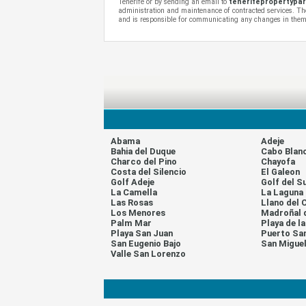
Tenerife or by sending an email to
tenerifepropertypa
administration and maintenance of contracted services. The
and is responsible for communicating any changes in them
Abama
Adeje
Bahia del Duque
Cabo Blan
Charco del Pino
Chayofa
Costa del Silencio
El Galeon
Golf Adeje
Golf del S
La Camella
La Laguna
Las Rosas
Llano del 
Los Menores
Madroñal 
Palm Mar
Playa de l
Playa San Juan
Puerto Sa
San Eugenio Bajo
San Migue
Valle San Lorenzo