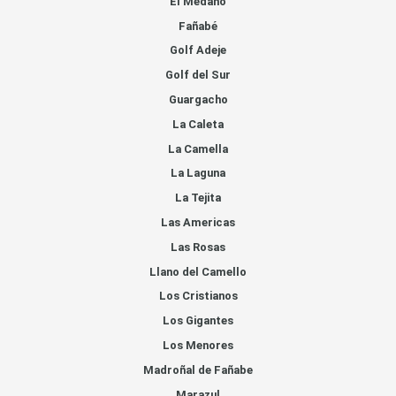
El Medano
Fañabé
Golf Adeje
Golf del Sur
Guargacho
La Caleta
La Camella
La Laguna
La Tejita
Las Americas
Las Rosas
Llano del Camello
Los Cristianos
Los Gigantes
Los Menores
Madroñal de Fañabe
Marazul