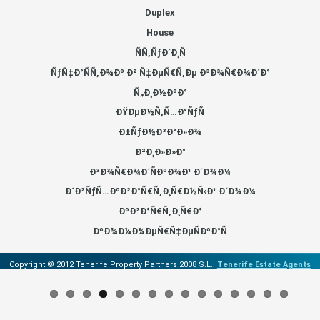
Duplex
House
ÑÑ‚ÑƒÐ´Ð¸Ñ
ÑƒÑ‡Ð°ÑÑ‚Ð¾Ðº Ð² Ñ‡ÐµÑ€Ñ‚Ðµ Ð³Ð¾Ñ€Ð¾Ð´Ð°
Ñ„Ð¸Ð½ÐºÐ°
ÐŸÐµÐ½Ñ‚Ñ…Ð°ÑƒÑ
Ð±ÑƒÐ½Ð³Ð°Ð»Ð¾
Ð²Ð¸Ð»Ð»Ð°
Ð³Ð¾Ñ€Ð¾Ð´ÑÐºÐ¾Ð¹ Ð´Ð¾Ð¼
Ð´Ð²ÑƒÑ…ÐºÐ²Ð°Ñ€Ñ‚Ð¸Ñ€Ð½Ñ‹Ð¹ Ð´Ð¾Ð¼
ÐºÐ²Ð°Ñ€Ñ‚Ð¸Ñ€Ð°
ÐºÐ¾Ð¼Ð¼ÐµÑ€Ñ‡ÐµÑÐºÐ°Ñ
Copyright © 2012 Tenerife Property Partners 2008 S.L..
Tenerife Estate Agents