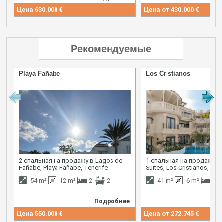
Цена
630.000 €
Цена от
430.000 €
Рекомендуемые
Playa Fañabe
Los Cristianos
2 спальная на продажу в Lagos de
1 спальная на продажу в
Fañabe, Playa Fañabe, Tenerife
Suites, Los Cristianos, Ten
54 m²
12 m²
2
2
41 m²
6 m²
1
Подробнее
Цена
550.000 €
Цена от
272.745 €