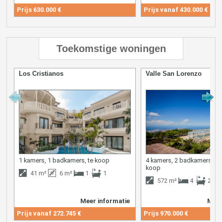
Prijs
630.000 €
Prijs vanaf
430.000 €
Toekomstige woningen
Los Cristianos
Valle San Lorenzo
1 kamers, 1 badkamers, te koop
4 kamers, 2 badkamers, Zee
koop
41 m²
6 m²
1
1
572 m²
4
2
Meer informatie
Meer
Prijs vanaf
272.745 €
Prijs
970.000 €