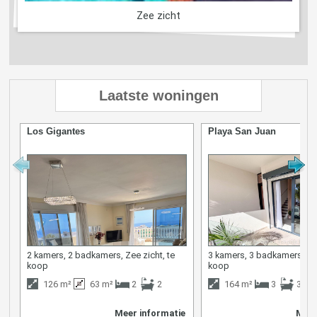
Zee zicht
Laatste woningen
Los Gigantes
Playa San Juan
2 kamers, 2 badkamers, Zee zicht, te
3 kamers, 3 badkamers, Zee
koop
koop
126 m²
63 m²
2
2
164 m²
3
3
Meer informatie
Meer