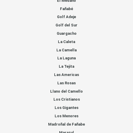
El Medano
Fañabé
Golf Adeje
Golf del Sur
Guargacho
La Caleta
La Camella
La Laguna
La Tejita
Las Americas
Las Rosas
Llano del Camello
Los Cristianos
Los Gigantes
Los Menores
Madroñal de Fañabe
Marazul