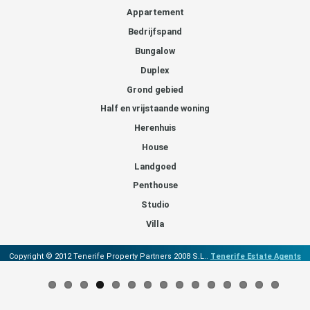
Appartement
Bedrijfspand
Bungalow
Duplex
Grond gebied
Half en vrijstaande woning
Herenhuis
House
Landgoed
Penthouse
Studio
Villa
Copyright © 2012 Tenerife Property Partners 2008 S.L..
Tenerife Estate Agents