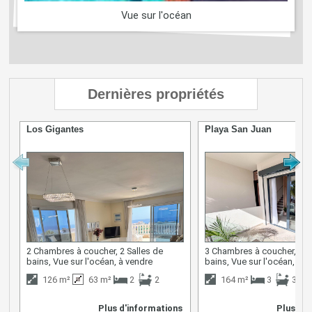
Vue sur l'océan
Dernières propriétés
Los Gigantes
Playa San Juan
2 Chambres à coucher, 2 Salles de
3 Chambres à coucher, 3 S
bains, Vue sur l'océan, à vendre
bains, Vue sur l'océan, à v
126 m²
63 m²
2
2
164 m²
3
3
Plus d'informations
Plus d'i