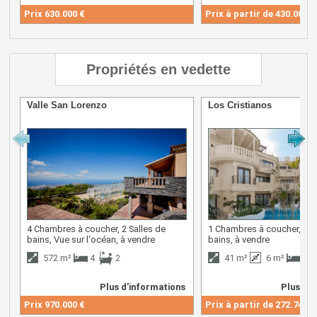
Prix
630.000 €
Prix à partir de
430.000 €
Propriétés en vedette
Valle San Lorenzo
Los Cristianos
4 Chambres à coucher, 2 Salles de
1 Chambres à coucher, 1 S
bains, Vue sur l'océan, à vendre
bains, à vendre
572 m²
4
2
41 m²
6 m²
1
Plus d'informations
Plus d'i
Prix
970.000 €
Prix à partir de
272.745 €