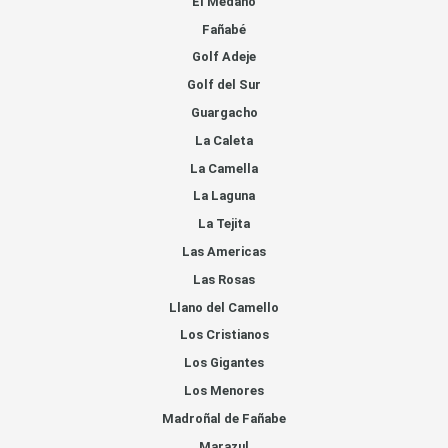
El Medano
Fañabé
Golf Adeje
Golf del Sur
Guargacho
La Caleta
La Camella
La Laguna
La Tejita
Las Americas
Las Rosas
Llano del Camello
Los Cristianos
Los Gigantes
Los Menores
Madroñal de Fañabe
Marazul