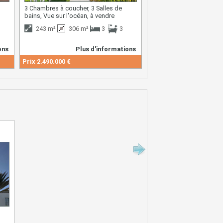
3 Chambres à coucher, 3 Salles de
2 Chambres à coucher, 1 
bains, Vue sur l'océan, à vendre
bains, à vendre
243 m²
306 m²
3
3
59 m²
13 m²
ons
Plus d'informations
Plus d
Prix
2.490.000 €
Prix
259.000 €