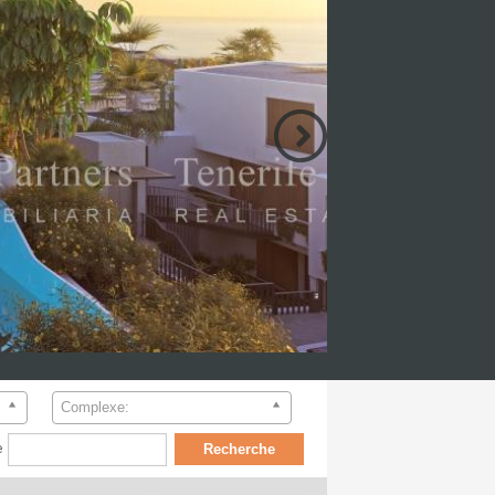
]
Complexe:
e