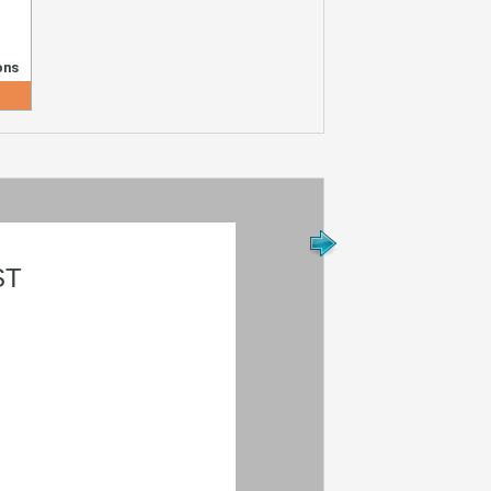
ons
ST