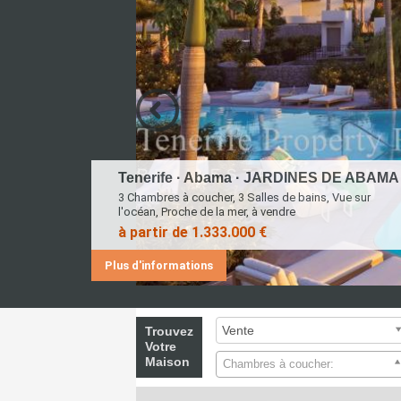
Tenerife · Abama · JARDINES DE ABAMA
3 Chambres à coucher, 3 Salles de bains, Vue sur
l'océan, Proche de la mer, à vendre
à partir de
1.333.000 €
Plus d'informations
Trouvez
Votre
Maison
Chambres à coucher: