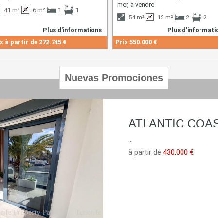
mer, à vendre
41 m²
6 m²
1
1
54 m²
12 m²
2
2
Plus d'informations
Plus d'informati
x à partir de
272.745 €
Prix
550.000 €
Nuevas Promociones
ATLANTIC COA
...
à partir de
430.000 €