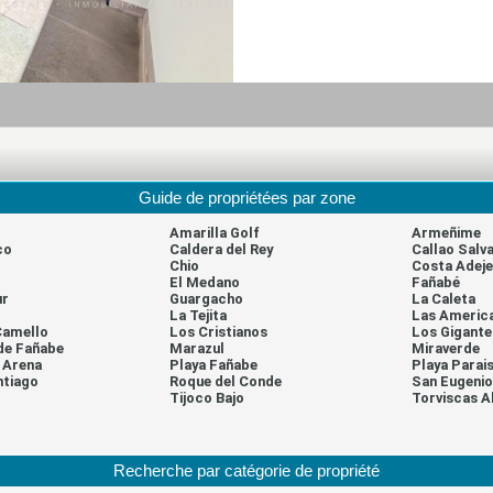
Guide de propriétées par zone
Amarilla Golf
Armeñime
co
Caldera del Rey
Callao Salva
Chio
Costa Adeje
El Medano
Fañabé
ur
Guargacho
La Caleta
La Tejita
Las Americ
Camello
Los Cristianos
Los Gigante
de Fañabe
Marazul
Miraverde
a Arena
Playa Fañabe
Playa Parai
ntiago
Roque del Conde
San Eugenio
l
Tijoco Bajo
Torviscas A
Recherche par catégorie de propriété