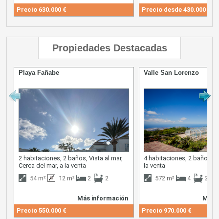
Precio
630.000 €
Precio desde
430.000 €
Propiedades Destacadas
Playa Fañabe
Valle San Lorenzo
2 habitaciones, 2 baños, Vista al mar,
4 habitaciones, 2 baños, Vi
Cerca del mar, a la venta
la venta
54 m²
12 m²
2
2
572 m²
4
2
Más información
Más 
Precio
550.000 €
Precio
970.000 €