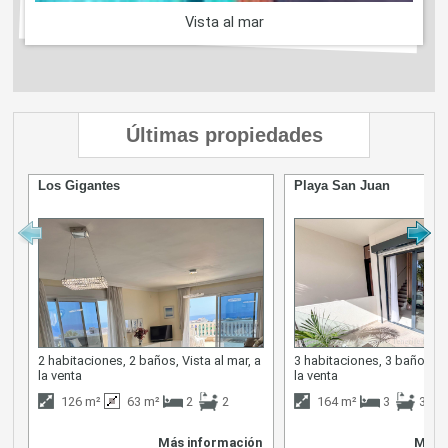
Vista al mar
Últimas propiedades
Los Gigantes
Playa San Juan
2 habitaciones, 2 baños, Vista al mar, a
3 habitaciones, 3 baños, Vi
la venta
la venta
126 m²
63 m²
2
2
164 m²
3
3
Más información
Más 