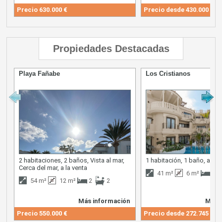
Precio
630.000 €
Precio desde
430.000 €
Propiedades Destacadas
Playa Fañabe
Los Cristianos
2 habitaciones, 2 baños, Vista al mar,
1 habitación, 1 baño, a la 
Cerca del mar, a la venta
41 m²
6 m²
1
54 m²
12 m²
2
2
Más información
Más 
Precio
550.000 €
Precio desde
272.745 €