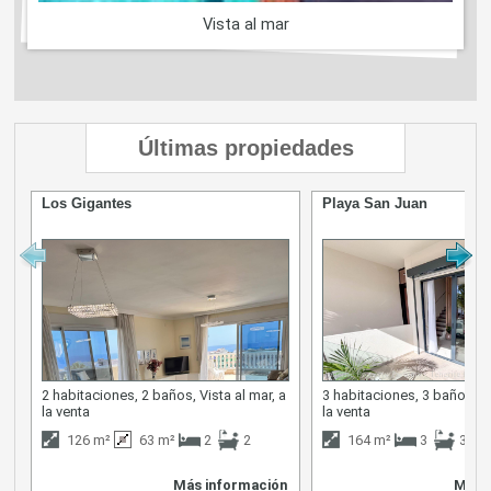
Vista al mar
Últimas propiedades
Los Gigantes
Playa San Juan
2 habitaciones, 2 baños, Vista al mar, a
3 habitaciones, 3 baños, Vi
la venta
la venta
126 m²
63 m²
2
2
164 m²
3
3
Más información
Más 